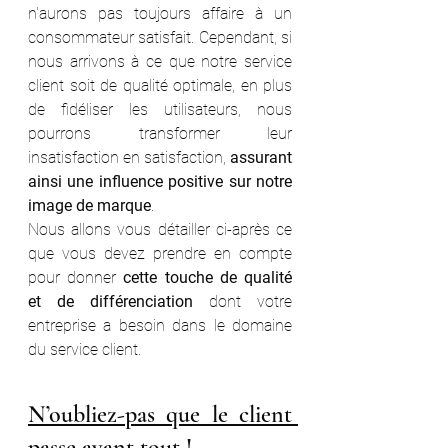
n'aurons pas toujours affaire à un 
consommateur satisfait. Cependant, si 
nous arrivons à ce que notre service 
client soit de qualité optimale, en plus 
de fidéliser les utilisateurs, nous 
pourrons transformer leur 
insatisfaction en satisfaction, 
assurant 
ainsi une influence positive sur notre 
image de marque
.
Nous allons vous détailler ci-après ce 
que vous devez prendre en compte 
pour donner 
cette touche de qualité 
et de différenciation
 dont votre 
entreprise a besoin dans le domaine 
du service client.
N’oubliez-pas que le client 
passe avant tout !