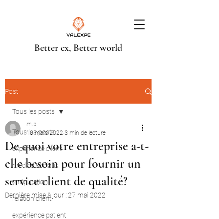
Better cx, Better world
Post
Tous les posts
m.b
Tous les posts
10 mars 2022
3 min de lecture
De quoi votre entreprise a-t-
expérience client
elle besoin pour fournir un
médias sociaux
service client de qualité?
e-réputation
Dernière mise à jour :
27 mai 2022
relation client
expérience patient