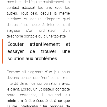
membres de l'équipe maintiennent un 
contact adéquat les uns avec les 
autres. Tout cela, depuis la même 
interface et depuis n’importe quel 
dispositif connecté à Internet, qu'il 
s'agisse d'un ordinateur, d'un 
téléphone portable ou d'une tablette.
Écouter attentivement et 
essayer de trouver une 
solution aux problèmes
Comme s'il s'agissait d'un jeu, nous 
devons penser que "non" est un mot 
interdit dans nos conversations avec 
le client. Lorsqu'un utilisateur contacte 
notre entreprise, il s'attend 
au 
minimum à être écouté et à ce que 
l'autre interlocuteur lui propose de 