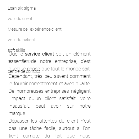
Lean six sigma
voix du client
Mesure de l'expérience client
voix du patient
soft skills
Que le 
service client
 soit un élément 
centre d'appel
essentiel de notre entreprise, c'est 
quelque chose que tout le monde sait. 
centre de contact
Cependant, très peu savent comment 
le fournir correctement et avec qualité. 
De nombreuses entreprises négligent 
l'impact qu'un client satisfait, voire 
insatisfait, peut avoir sur notre 
marque.
Dépasser les attentes du client n'est 
pas une tâche facile, surtout si l'on 
tient compte du fait que nous 