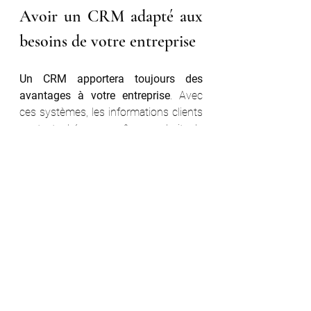
Avoir un CRM adapté aux 
besoins de votre entreprise
Un CRM apportera toujours des 
avantages à votre entreprise
. Avec 
ces systèmes, les informations clients 
sont stockées au même endroit, de 
manière à ce que tous les employés 
puissent y accéder, quel que soit le 
service auquel ils appartiennent.
Ainsi, n'importe lequel de vos agents 
pourra apporter une 
attention 
personnalisée
, qu'il ait déjà traité avec 
le consommateur ou non, puisqu'il 
pourra vérifier l'état de la demande du 
client, s'il a déjà parlé avec un autre 
employé. De plus, vous pourrez 