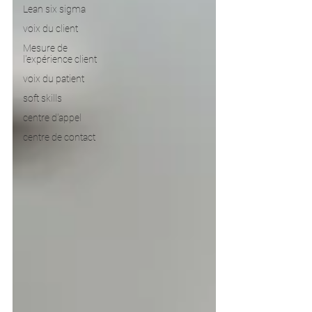
Lean six sigma
voix du client
Mesure de
l'expérience client
voix du patient
soft skills
centre d'appel
centre de contact