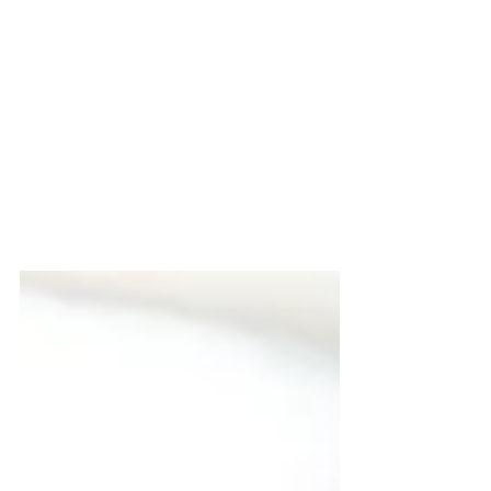
3 min de lecture
« L’engagement des patients
sur les réseaux sociaux au
Maroc»
Depuis l'apparition des réseaux sociaux,
de plus en plus de personnes adoptent
cette technologie à des fins médicales.
Ainsi, ces...