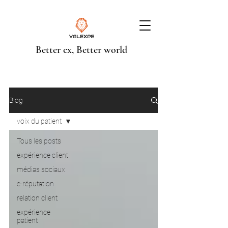
Better cx, Better world
Blog
voix du patient
Tous les posts
expérience client
médias sociaux
e-réputation
relation client
expérience
patient