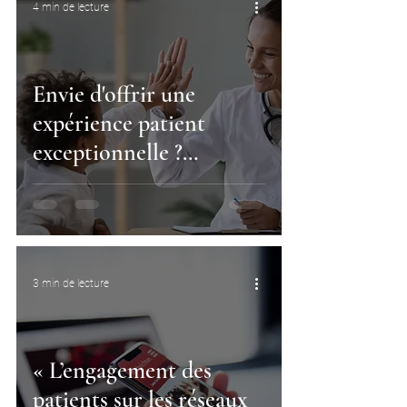
4 min de lecture
Envie d'offrir une
expérience patient
exceptionnelle ?
Commencez par les soft
skills
3 min de lecture
« L’engagement des
patients sur les réseaux