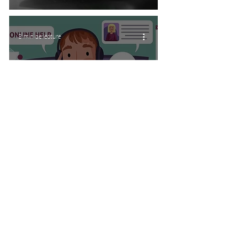
3 min de lecture
De quoi votre entreprise
a-t-elle besoin pour
fournir un service client
de qualité?
4 min de lecture