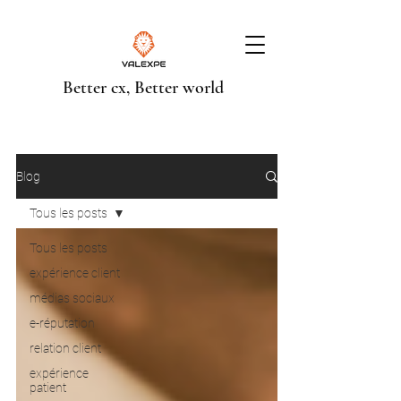
Better cx, Better world
Blog
Tous les posts
Tous les posts
expérience client
médias sociaux
e-réputation
relation client
expérience
patient