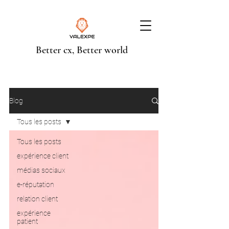
Better cx, Better world
Blog
Tous les posts
Tous les posts
expérience client
médias sociaux
e-réputation
relation client
expérience
patient